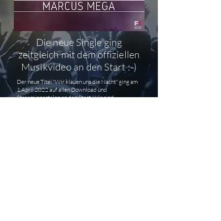
Die neue Single ging
zeitgleich mit dem offiziellen
Musikvideo an den Start :-)
Der neue Titel "Wir klauen uns die Nacht" ging am
1.April 2022 auf allen Download und
Streaminportalen an den Start. Wir sind
wahnsinnig Stolz das der Titel bei euch so super
ankommt.
Ansehen
Teilen
* Impressum * Datenschutz
*
Autogramme *
© 2023 Marcus Mega
*INTERN*